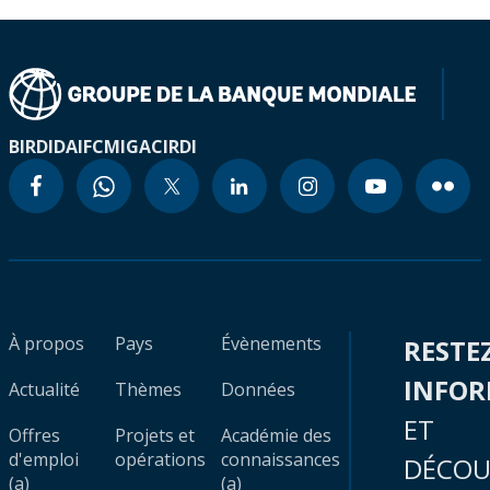
BIRD
IDA
IFC
MIGA
CIRDI
À propos
Pays
Évènements
RESTE
INFO
Actualité
Thèmes
Données
ET
Offres
Projets et
Académie des
d'emploi
opérations
connaissances
DÉCOU
(a)
(a)