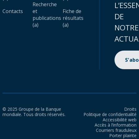
L’ESSE
Recherche
Contacts
et
Fiche de
DE
publications
résultats
(a)
(a)
NOTRE
ACTUA
S'ab
© 2025 Groupe de la Banque
Droits
mondiale. Tous droits réservés.
Politique de confidentialité
Accessibilité web
Accès à l’information
Courriers frauduleux
Porter plainte