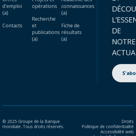
d'emploi
opérations
connaissances
DÉCOU
(a)
(a)
L’ESSE
Recherche
Contacts
et
Fiche de
DE
publications
résultats
(a)
(a)
NOTRE
ACTUA
S'ab
© 2025 Groupe de la Banque
Droits
mondiale. Tous droits réservés.
Politique de confidentialité
Accessibilité web