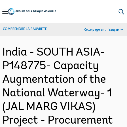
Skip
to
Main
COMPRENDRE LA PAUVRETÉ
Cette page en :
Français
Navigation
India - SOUTH ASIA-
P148775- Capacity
Augmentation of the
National Waterway- 1
(JAL MARG VIKAS)
Project - Procurement