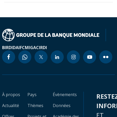
BIRD
IDA
IFC
MIGA
CIRDI
À propos
Pays
Évènements
RESTE
INFO
Actualité
Thèmes
Données
ET
Offres
Projets et
Académie des