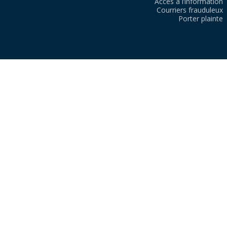
Accès à l’information
Courriers frauduleux
Porter plainte