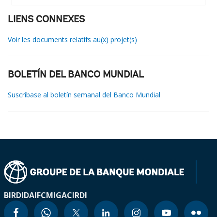
LIENS CONNEXES
Voir les documents relatifs au(x) projet(s)
BOLETÍN DEL BANCO MUNDIAL
Suscríbase al boletín semanal del Banco Mundial
BIRD
IDA
IFC
MIGA
CIRDI