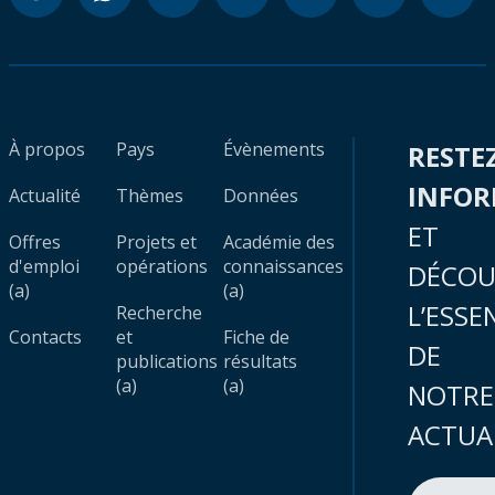
À propos
Pays
Évènements
RESTE
INFO
Actualité
Thèmes
Données
ET
Offres
Projets et
Académie des
d'emploi
opérations
connaissances
DÉCOU
(a)
(a)
L’ESSE
Recherche
Contacts
et
Fiche de
DE
publications
résultats
(a)
(a)
NOTRE
ACTUA