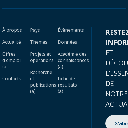
À propos
Pays
Évènements
RESTE
INFO
Actualité
Thèmes
Données
ET
Offres
Projets et
Académie des
d'emploi
opérations
connaissances
DÉCOU
(a)
(a)
L’ESSE
Recherche
Contacts
et
Fiche de
DE
publications
résultats
(a)
(a)
NOTRE
ACTUA
S'ab