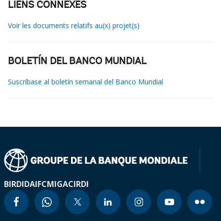
LIENS CONNEXES
Voir les documents relatifs au(x) projet(s)
BOLETÍN DEL BANCO MUNDIAL
Suscríbase al boletín semanal del Banco Mundial
BIRD
IDA
IFC
MIGA
CIRDI