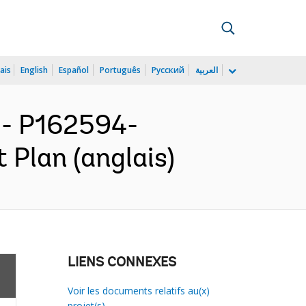
ais
English
Español
Português
Русский
العربية
- P162594-
 Plan (anglais)
LIENS CONNEXES
Voir les documents relatifs au(x)
projet(s)