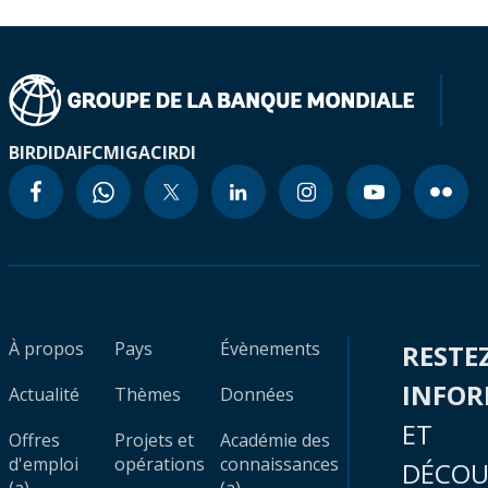
BIRD
IDA
IFC
MIGA
CIRDI
À propos
Pays
Évènements
RESTE
INFO
Actualité
Thèmes
Données
ET
Offres
Projets et
Académie des
d'emploi
opérations
connaissances
DÉCOU