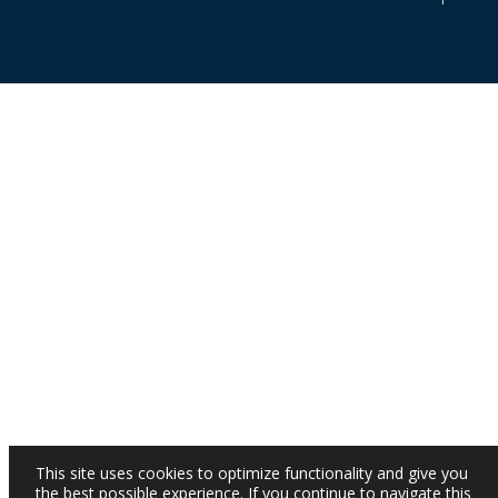
This site uses cookies to optimize functionality and give you
the best possible experience. If you continue to navigate this