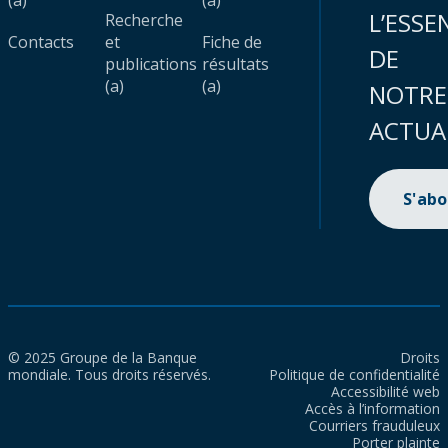
(a)
(a)
L’ESSE
Recherche
Contacts
et
Fiche de
DE
publications
résultats
(a)
(a)
NOTRE
ACTUA
S'ab
© 2025 Groupe de la Banque
Droits
mondiale. Tous droits réservés.
Politique de confidentialité
Accessibilité web
Accès à l’information
Courriers frauduleux
Porter plainte