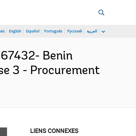
ais
English
Español
Português
Русский
العربية
67432- Benin
ase 3 - Procurement
LIENS CONNEXES