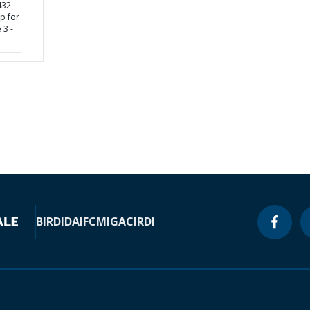
432-
p for
 3 -
BIRD
IDA
IFC
MIGA
CIRDI