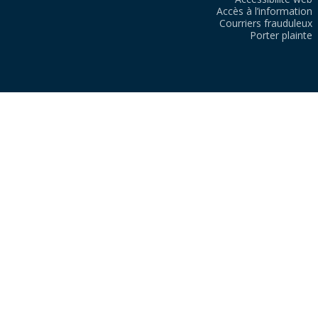
Accès à l’information
Courriers frauduleux
Porter plainte