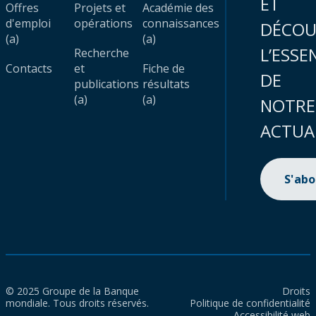
ET
Offres
Projets et
Académie des
d'emploi
opérations
connaissances
DÉCOU
(a)
(a)
L’ESSE
Recherche
Contacts
et
Fiche de
DE
publications
résultats
(a)
(a)
NOTRE
ACTUA
S'ab
© 2025 Groupe de la Banque
Droits
mondiale. Tous droits réservés.
Politique de confidentialité
Accessibilité web