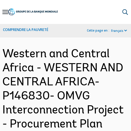
Skip
to
Main
COMPRENDRE LA PAUVRETÉ
Cette page en :
Français
Navigation
Western and Central
Africa - WESTERN AND
CENTRAL AFRICA-
P146830- OMVG
Interconnection Project
- Procurement Plan