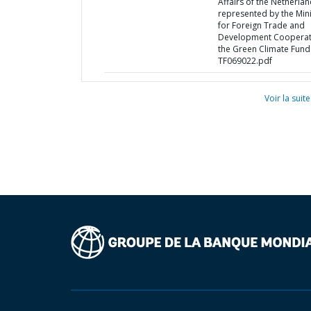
Affairs of the Netherlan
represented by the Mini
for Foreign Trade and
Development Cooperat
the Green Climate Fund
TF069022.pdf
Voir la suite