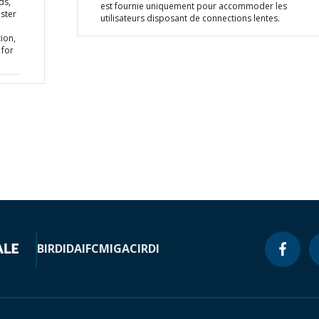
ds,
est fournie uniquement pour accommoder les
ster
utilisateurs disposant de connections lentes.
ion,
 for
BIRD
IDA
IFC
MIGA
CIRDI