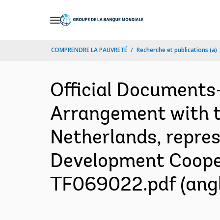
Skip
to
Main
COMPRENDRE LA PAUVRETÉ
Recherche et publications (a)
Navigation
Official Documents
Arrangement with th
Netherlands, repres
Development Cooper
TF069022.pdf (angl