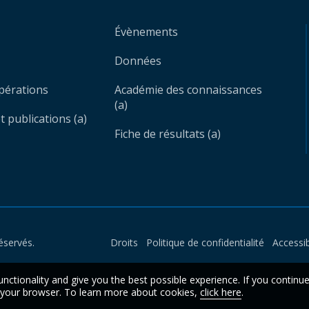
Évènements
Données
opérations
Académie des connaissances
(a)
 publications (a)
Fiche de résultats (a)
éservés.
Droits
Politique de confidentialité
Accessib
unctionality and give you the best possible experience. If you continu
n your browser. To learn more about cookies,
click here
.