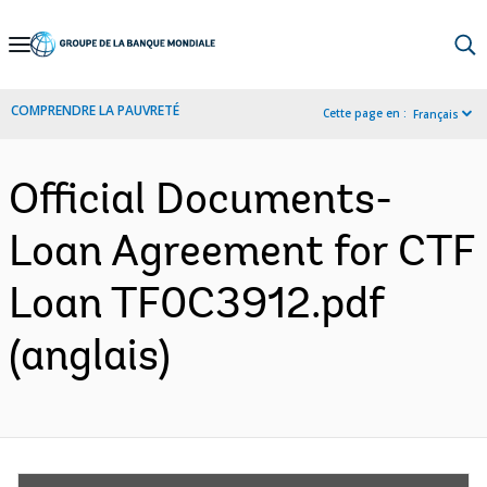
Skip
to
Main
COMPRENDRE LA PAUVRETÉ
Cette page en :
Français
Navigation
Official Documents-
Loan Agreement for CTF
Loan TF0C3912.pdf
(anglais)