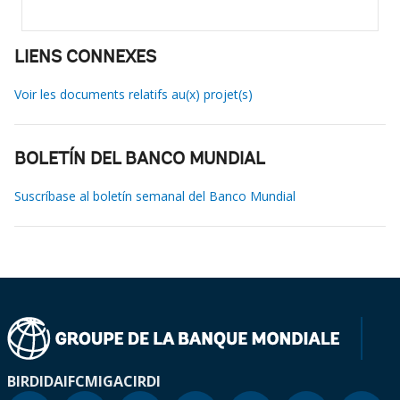
LIENS CONNEXES
Voir les documents relatifs au(x) projet(s)
BOLETÍN DEL BANCO MUNDIAL
Suscríbase al boletín semanal del Banco Mundial
BIRD
IDA
IFC
MIGA
CIRDI