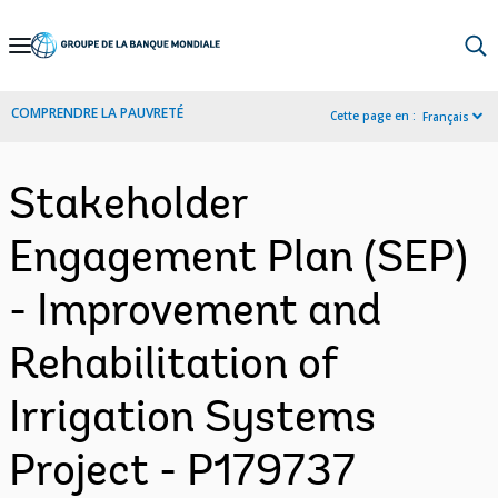
Skip
to
Main
COMPRENDRE LA PAUVRETÉ
Cette page en :
Français
Navigation
Stakeholder
Engagement Plan (SEP)
- Improvement and
Rehabilitation of
Irrigation Systems
Project - P179737