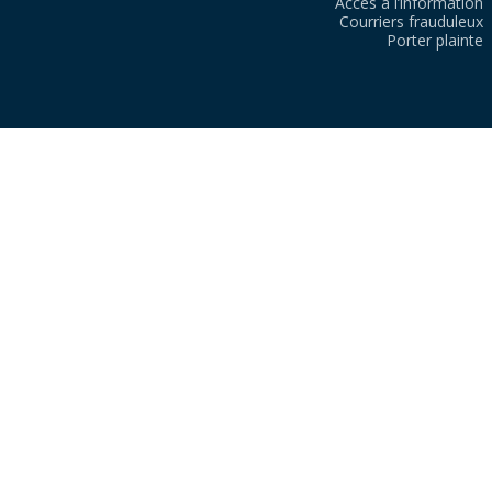
Accès à l’information
Courriers frauduleux
Porter plainte