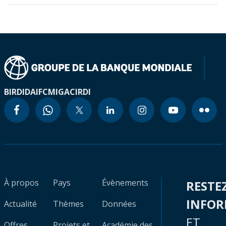
BIRD
IDA
IFC
MIGA
CIRDI
À propos
Pays
Évènements
RESTE
INFO
Actualité
Thèmes
Données
ET
Offres
Projets et
Académie des