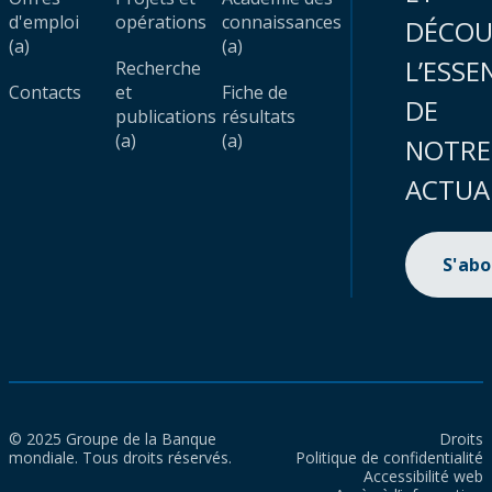
d'emploi
opérations
connaissances
DÉCOU
(a)
(a)
L’ESSE
Recherche
Contacts
et
Fiche de
DE
publications
résultats
(a)
(a)
NOTRE
ACTUA
S'ab
© 2025 Groupe de la Banque
Droits
mondiale. Tous droits réservés.
Politique de confidentialité
Accessibilité web