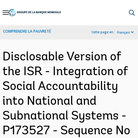
Skip
to
Main
COMPRENDRE LA PAUVRETÉ
Cette page en :
Français
Navigation
Disclosable Version of
the ISR - Integration of
Social Accountability
into National and
Subnational Systems -
P173527 - Sequence No