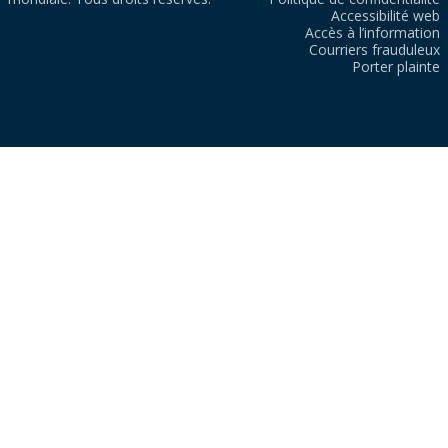
Accessibilité web
Accès à l’information
Courriers frauduleux
Porter plainte