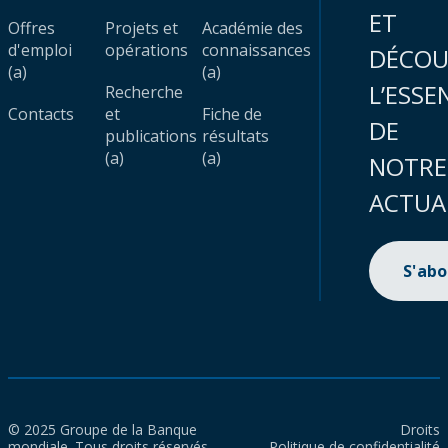
ET
Offres
Projets et
Académie des
d'emploi
opérations
connaissances
DÉCOU
(a)
(a)
L’ESSE
Recherche
Contacts
et
Fiche de
DE
publications
résultats
(a)
(a)
NOTRE
ACTUA
S'ab
© 2025 Groupe de la Banque
Droits
mondiale. Tous droits réservés.
Politique de confidentialité