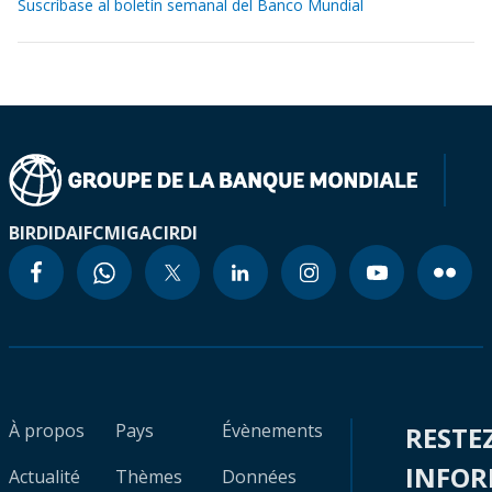
Suscríbase al boletín semanal del Banco Mundial
BIRD
IDA
IFC
MIGA
CIRDI
À propos
Pays
Évènements
RESTE
INFO
Actualité
Thèmes
Données