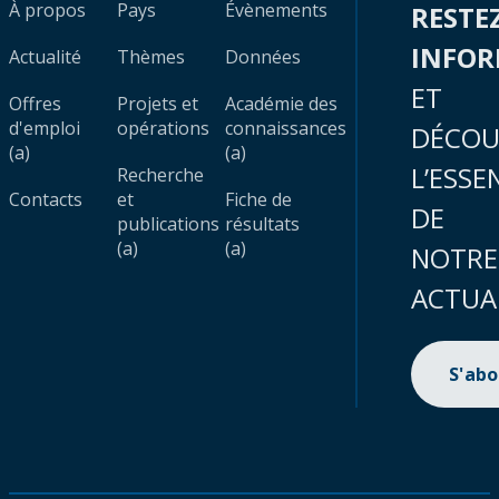
À propos
Pays
Évènements
RESTE
INFO
Actualité
Thèmes
Données
ET
Offres
Projets et
Académie des
d'emploi
opérations
connaissances
DÉCOU
(a)
(a)
L’ESSE
Recherche
Contacts
et
Fiche de
DE
publications
résultats
(a)
(a)
NOTRE
ACTUA
S'ab