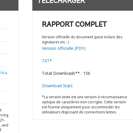
TÉLÉCHARGER
RAPPORT COMPLET
Version officielle du document (peut inclure des
signatures etc…)
Version officielle (PDF)
TXT*
rica,
Total Downloads** : 156
Download Stats
*La version texte est une version à reconnaissance
optique de caractères non-corrigée. Cette version
est fournie uniquement pour accommoder les
t
utilisateurs disposant de connections lentes.
ncing
21-
, and
f