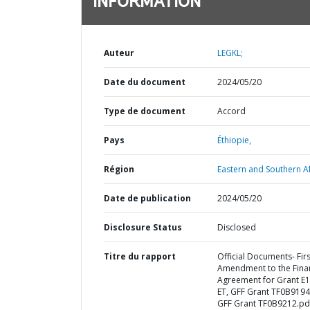
INFORMATION
Auteur
LEGKL;
Date du document
2024/05/20
Type de document
Accord
Pays
Éthiopie,
Région
Eastern and Southern Af
Date de publication
2024/05/20
Disclosure Status
Disclosed
Titre du rapport
Official Documents- Firs
Amendment to the Fina
Agreement for Grant E1
ET, GFF Grant TF0B9194
GFF Grant TF0B9212.pd