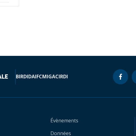
BIRD
IDA
IFC
MIGA
CIRDI
Évènements
Données