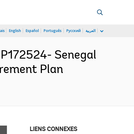
ais
English
Español
Português
Русский
العربية
P172524- Senegal
urement Plan
LIENS CONNEXES