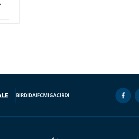
y
BIRD
IDA
IFC
MIGA
CIRDI