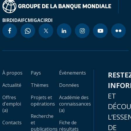
BIRD
IDA
IFC
MIGA
CIRDI
À propos
Pays
Évènements
RESTE
INFO
Actualité
Thèmes
Données
ET
Offres
Projets et
Académie des
d'emploi
opérations
connaissances
DÉCOU
(a)
(a)
L’ESSE
Recherche
Contacts
et
Fiche de
DE
publications
résultats