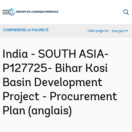
Skip
to
Main
COMPRENDRE LA PAUVRETÉ
Cette page en :
Français
Navigation
India - SOUTH ASIA-
P127725- Bihar Kosi
Basin Development
Project - Procurement
Plan (anglais)