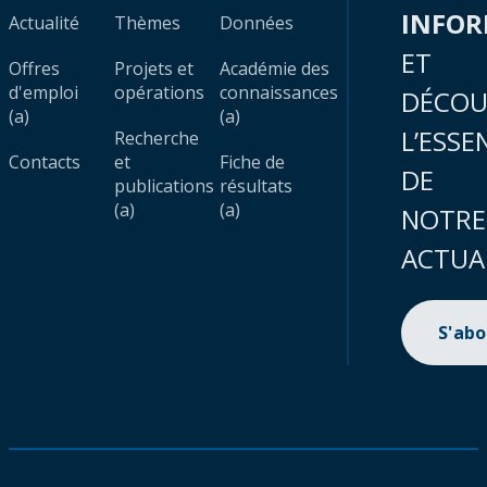
INFO
Actualité
Thèmes
Données
ET
Offres
Projets et
Académie des
d'emploi
opérations
connaissances
DÉCOU
(a)
(a)
L’ESSE
Recherche
Contacts
et
Fiche de
DE
publications
résultats
(a)
(a)
NOTRE
ACTUA
S'ab