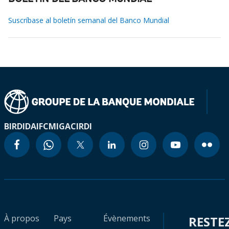
Suscríbase al boletín semanal del Banco Mundial
BIRD
IDA
IFC
MIGA
CIRDI
À propos
Pays
Évènements
RESTE