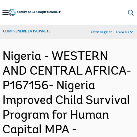
Skip
to
Main
COMPRENDRE LA PAUVRETÉ
Cette page en :
Français
Navigation
Nigeria - WESTERN
AND CENTRAL AFRICA-
P167156- Nigeria
Improved Child Survival
Program for Human
Capital MPA -