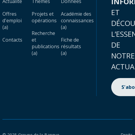
INFO
Actualité
Thèmes
Données
ET
Offres
Projets et
Académie des
d'emploi
opérations
connaissances
DÉCOU
(a)
(a)
L’ESSE
Recherche
Contacts
et
Fiche de
DE
publications
résultats
(a)
(a)
NOTRE
ACTUA
S'ab
© 2025 Groupe de la Banque
Droits