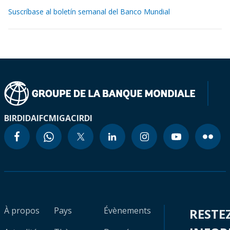
Suscríbase al boletín semanal del Banco Mundial
BIRD
IDA
IFC
MIGA
CIRDI
À propos
Pays
Évènements
RESTE