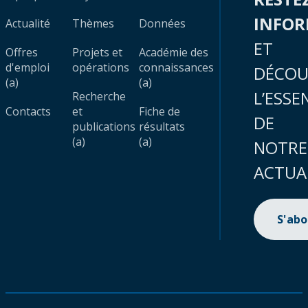
INFO
Actualité
Thèmes
Données
ET
Offres
Projets et
Académie des
d'emploi
opérations
connaissances
DÉCOU
(a)
(a)
L’ESSE
Recherche
Contacts
et
Fiche de
DE
publications
résultats
(a)
(a)
NOTRE
ACTUA
S'ab