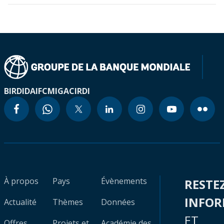
BIRD
IDA
IFC
MIGA
CIRDI
À propos
Pays
Évènements
RESTE
INFO
Actualité
Thèmes
Données
ET
Offres
Projets et
Académie des