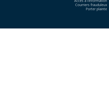
Accès à l’information
Courriers frauduleux
Porter plainte