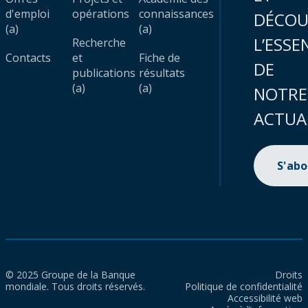
d'emploi
opérations
connaissances
DÉCOU
(a)
(a)
L’ESSE
Recherche
Contacts
et
Fiche de
DE
publications
résultats
(a)
(a)
NOTRE
ACTUA
S'ab
© 2025 Groupe de la Banque
Droits
mondiale. Tous droits réservés.
Politique de confidentialité
Accessibilité web