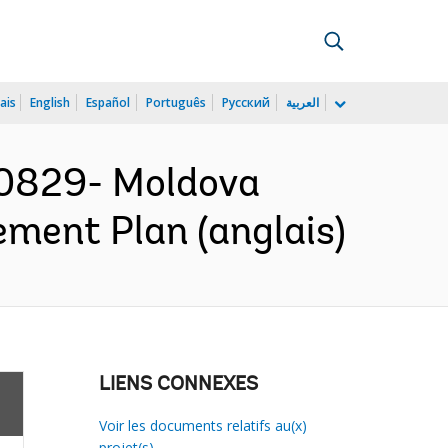
ais
English
Español
Português
Русский
العربية
0829- Moldova
ment Plan (anglais)
LIENS CONNEXES
Voir les documents relatifs au(x)
projet(s)