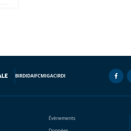
BIRD
IDA
IFC
MIGA
CIRDI
Évènements
Données