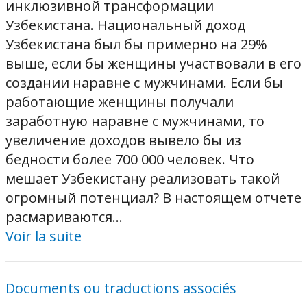
инклюзивной трансформации
Узбекистана. Национальный доход
Узбекистана был бы примерно на 29%
выше, если бы женщины участвовали в его
создании наравне с мужчинами. Если бы
работающие женщины получали
заработную наравне с мужчинами, то
увеличение доходов вывело бы из
бедности более 700 000 человек. Что
мешает Узбекистану реализовать такой
огромный потенциал? В настоящем отчете
расмариваются...
Voir la suite
Documents ou traductions associés