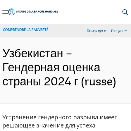
Skip
to
Main
COMPRENDRE LA PAUVRETÉ
Cette page en :
Français
Navigation
Узбекистан –
Гендерная оценка
страны 2024 г (russe)
Устранение гендерного разрыва имеет
решающее значение для успеха