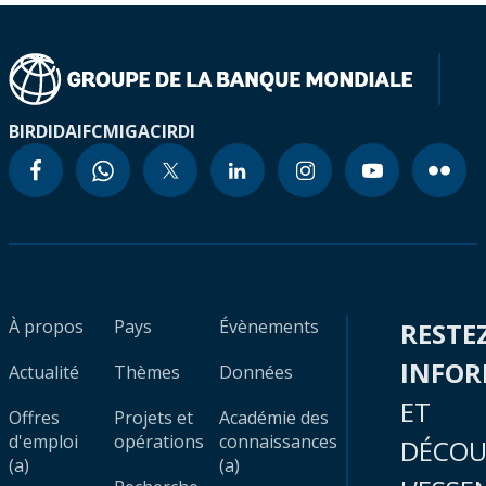
BIRD
IDA
IFC
MIGA
CIRDI
À propos
Pays
Évènements
RESTE
INFO
Actualité
Thèmes
Données
ET
Offres
Projets et
Académie des
d'emploi
opérations
connaissances
DÉCOU
(a)
(a)