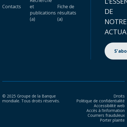
L’ESSE
Recherche
Contacts
et
Fiche de
DE
publications
résultats
(a)
(a)
NOTRE
ACTUA
S'ab
© 2025 Groupe de la Banque
Droits
mondiale. Tous droits réservés.
Politique de confidentialité
Accessibilité web
Accès à l’information
Courriers frauduleux
Porter plainte