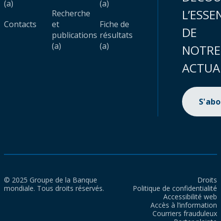
(a)
(a)
L’ESSE
Recherche
Contacts
et
Fiche de
DE
publications
résultats
(a)
(a)
NOTRE
ACTUA
S'ab
© 2025 Groupe de la Banque
Droits
mondiale. Tous droits réservés.
Politique de confidentialité
Accessibilité web
Accès à l’information
Courriers frauduleux