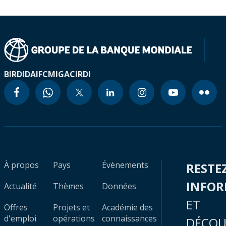
BIRD
IDA
IFC
MIGA
CIRDI
À propos
Pays
Évènements
RESTE
INFO
Actualité
Thèmes
Données
ET
Offres
Projets et
Académie des
d'emploi
opérations
connaissances
DÉCOU