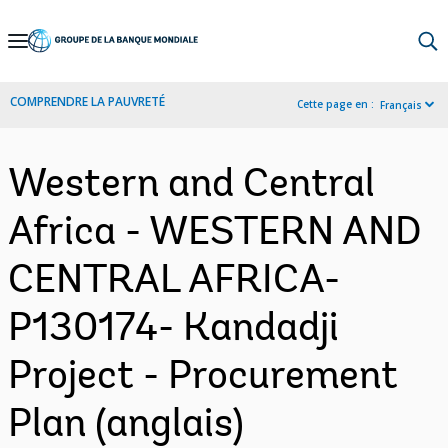
Skip
to
Main
COMPRENDRE LA PAUVRETÉ
Cette page en :
Français
Navigation
Western and Central
Africa - WESTERN AND
CENTRAL AFRICA-
P130174- Kandadji
Project - Procurement
Plan (anglais)