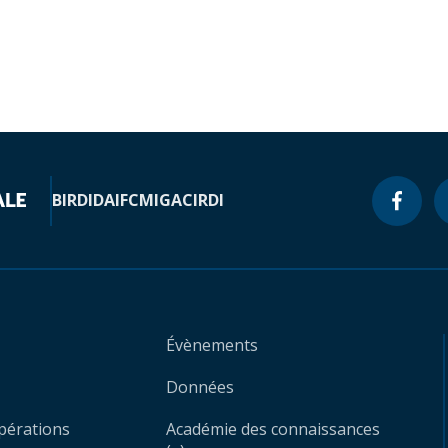
BIRD
IDA
IFC
MIGA
CIRDI
Évènements
Données
opérations
Académie des connaissances