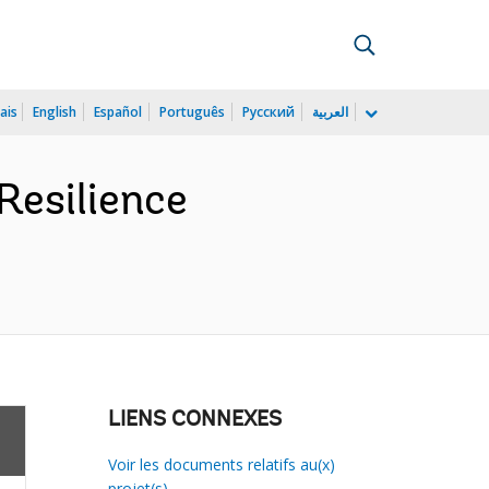
ais
English
Español
Português
Русский
العربية
Resilience
LIENS CONNEXES
Voir les documents relatifs au(x)
projet(s)