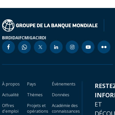
BIRD
IDA
IFC
MIGA
CIRDI
À propos
Pays
Évènements
RESTE
INFO
Actualité
Thèmes
Données
ET
Offres
Projets et
Académie des
d'emploi
opérations
connaissances
DÉCOU