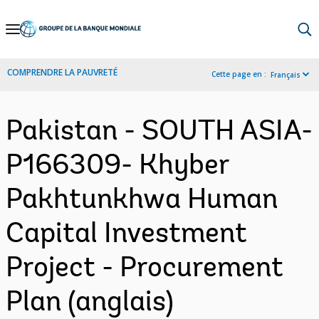
Skip
to
Main
COMPRENDRE LA PAUVRETÉ
Cette page en :
Français
Navigation
Pakistan - SOUTH ASIA-
P166309- Khyber
Pakhtunkhwa Human
Capital Investment
Project - Procurement
Plan (anglais)