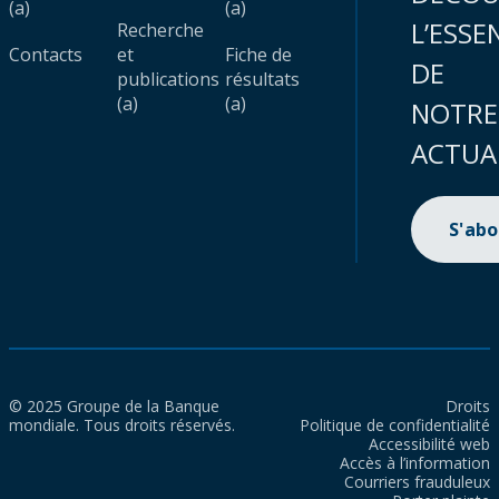
(a)
(a)
L’ESSE
Recherche
Contacts
et
Fiche de
DE
publications
résultats
(a)
(a)
NOTRE
ACTUA
S'ab
© 2025 Groupe de la Banque
Droits
mondiale. Tous droits réservés.
Politique de confidentialité
Accessibilité web
Accès à l’information
Courriers frauduleux