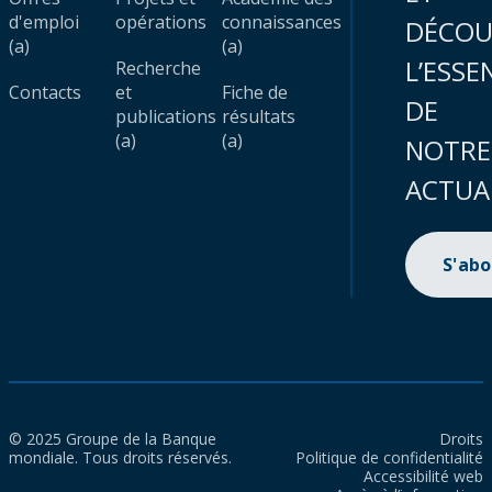
d'emploi
opérations
connaissances
DÉCOU
(a)
(a)
L’ESSE
Recherche
Contacts
et
Fiche de
DE
publications
résultats
(a)
(a)
NOTRE
ACTUA
S'ab
© 2025 Groupe de la Banque
Droits
mondiale. Tous droits réservés.
Politique de confidentialité
Accessibilité web