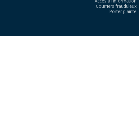
Accès à l’information
Courriers frauduleux
Porter plainte