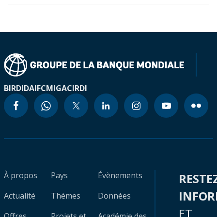
BIRD
IDA
IFC
MIGA
CIRDI
À propos
Pays
Évènements
RESTE
INFO
Actualité
Thèmes
Données
ET
Offres
Projets et
Académie des