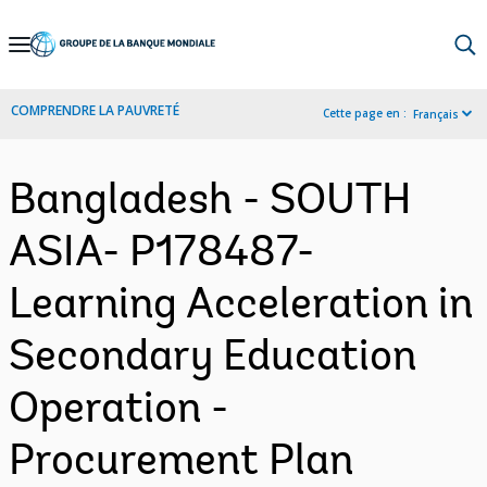
Skip
to
Main
COMPRENDRE LA PAUVRETÉ
Cette page en :
Français
Navigation
Bangladesh - SOUTH
ASIA- P178487-
Learning Acceleration in
Secondary Education
Operation -
Procurement Plan