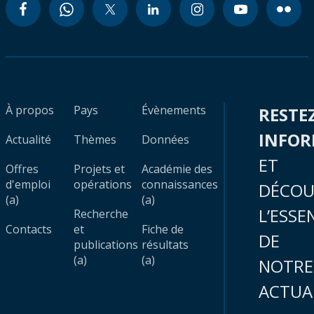
À propos
Pays
Évènements
RESTE
INFO
Actualité
Thèmes
Données
ET
Offres
Projets et
Académie des
d'emploi
opérations
connaissances
DÉCOU
(a)
(a)
L’ESSE
Recherche
Contacts
et
Fiche de
DE
publications
résultats
(a)
(a)
NOTRE
ACTUA