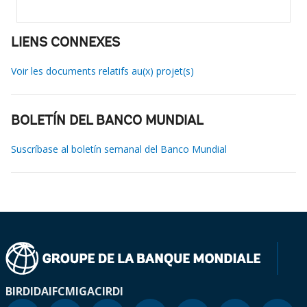
LIENS CONNEXES
Voir les documents relatifs au(x) projet(s)
BOLETÍN DEL BANCO MUNDIAL
Suscríbase al boletín semanal del Banco Mundial
BIRD
IDA
IFC
MIGA
CIRDI