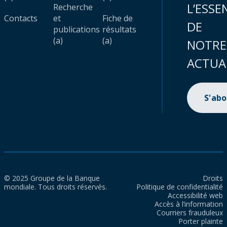
L’ESSE
Recherche
Contacts
et
Fiche de
DE
publications
résultats
(a)
(a)
NOTRE
ACTUA
S'ab
© 2025 Groupe de la Banque
Droits
mondiale. Tous droits réservés.
Politique de confidentialité
Accessibilité web
Accès à l’information
Courriers frauduleux
Porter plainte