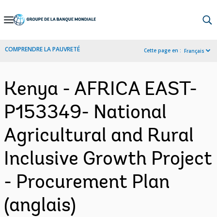
Skip
to
Main
COMPRENDRE LA PAUVRETÉ
Cette page en :
Français
Navigation
Kenya - AFRICA EAST-
P153349- National
Agricultural and Rural
Inclusive Growth Project
- Procurement Plan
(anglais)