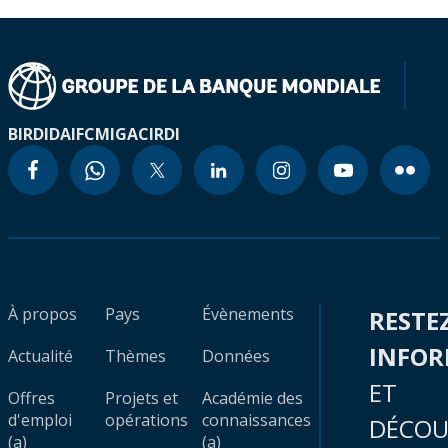
BIRD
IDA
IFC
MIGA
CIRDI
À propos
Pays
Évènements
RESTE
INFO
Actualité
Thèmes
Données
ET
Offres
Projets et
Académie des
d'emploi
opérations
connaissances
DÉCOU
(a)
(a)