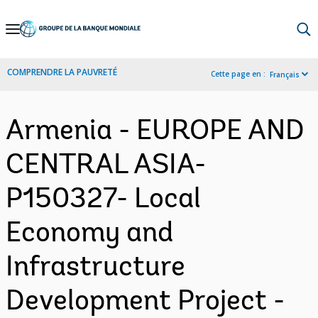
Skip
to
Main
COMPRENDRE LA PAUVRETÉ
Cette page en :
Français
Navigation
Armenia - EUROPE AND
CENTRAL ASIA-
P150327- Local
Economy and
Infrastructure
Development Project -