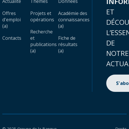
INFO
Actualité
Thèmes
Données
ET
Offres
Projets et
Académie des
d'emploi
opérations
connaissances
DÉCOU
(a)
(a)
L’ESSE
Recherche
Contacts
et
Fiche de
DE
publications
résultats
(a)
(a)
NOTRE
ACTUA
S'ab
© 2025 Groupe de la Banque
Droits