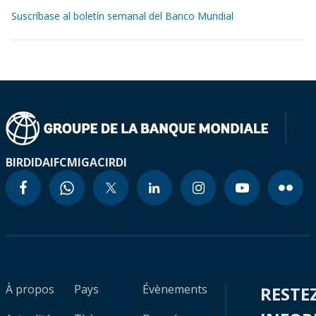
Suscríbase al boletín semanal del Banco Mundial
BIRD
IDA
IFC
MIGA
CIRDI
À propos
Pays
Évènements
RESTE