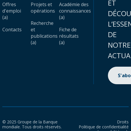
ET
Offres
Projets et
Académie des
d'emploi
opérations
connaissances
DÉCOU
(a)
(a)
L’ESSE
Recherche
Contacts
et
Fiche de
DE
publications
résultats
(a)
(a)
NOTRE
ACTUA
S'ab
© 2025 Groupe de la Banque
Droits
mondiale. Tous droits réservés.
Politique de confidentialité