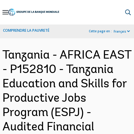
Skip
to
Main
COMPRENDRE LA PAUVRETÉ
Cette page en :
Français
Navigation
Tanzania - AFRICA EAST
- P152810 - Tanzania
Education and Skills for
Productive Jobs
Program (ESPJ) -
Audited Financial