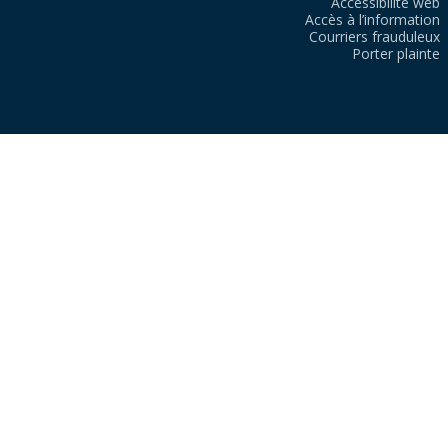
Accessibilité web
Accès à l’information
Courriers frauduleux
Porter plainte