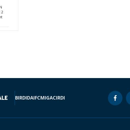
ON
 2
nt
BIRD
IDA
IFC
MIGA
CIRDI