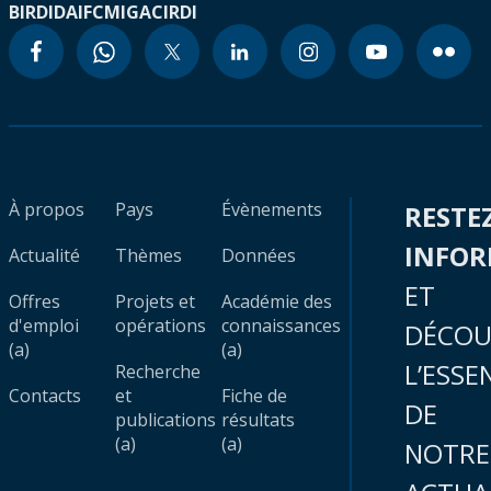
BIRD
IDA
IFC
MIGA
CIRDI
À propos
Pays
Évènements
RESTE
INFO
Actualité
Thèmes
Données
ET
Offres
Projets et
Académie des
d'emploi
opérations
connaissances
DÉCOU
(a)
(a)
L’ESSE
Recherche
Contacts
et
Fiche de
DE
publications
résultats
(a)
(a)
NOTRE