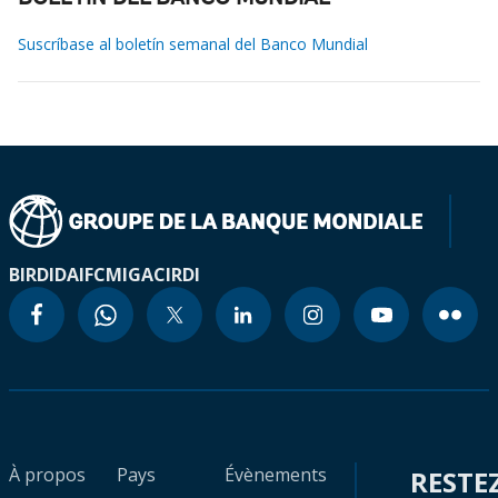
Suscríbase al boletín semanal del Banco Mundial
BIRD
IDA
IFC
MIGA
CIRDI
À propos
Pays
Évènements
RESTE