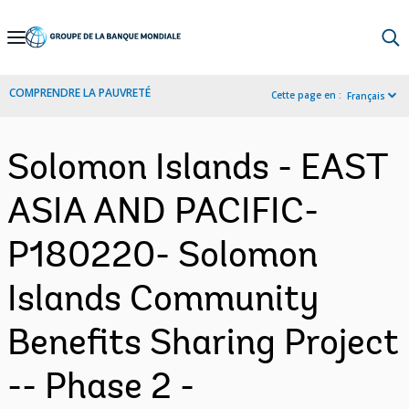
Skip
to
Main
COMPRENDRE LA PAUVRETÉ
Cette page en :
Français
Navigation
Solomon Islands - EAST
ASIA AND PACIFIC-
P180220- Solomon
Islands Community
Benefits Sharing Project
-- Phase 2 -