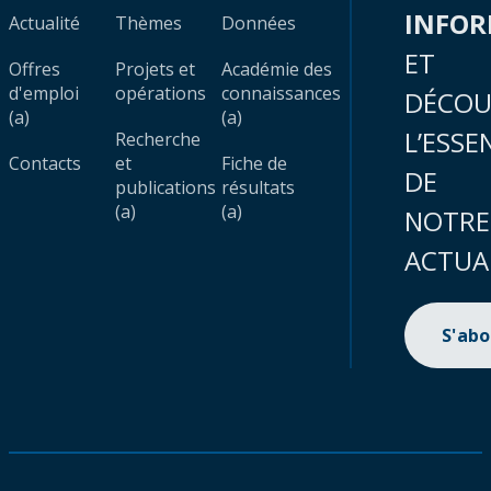
INFO
Actualité
Thèmes
Données
ET
Offres
Projets et
Académie des
d'emploi
opérations
connaissances
DÉCOU
(a)
(a)
L’ESSE
Recherche
Contacts
et
Fiche de
DE
publications
résultats
(a)
(a)
NOTRE
ACTUA
S'ab