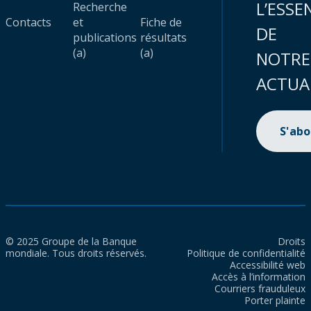
L’ESSE
Recherche
Contacts
et
Fiche de
DE
publications
résultats
(a)
(a)
NOTRE
ACTUA
S'ab
© 2025 Groupe de la Banque
Droits
mondiale. Tous droits réservés.
Politique de confidentialité
Accessibilité web
Accès à l’information
Courriers frauduleux
Porter plainte