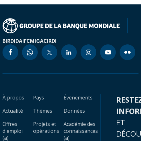
BIRD
IDA
IFC
MIGA
CIRDI
À propos
Pays
Évènements
RESTE
INFO
Actualité
Thèmes
Données
ET
Offres
Projets et
Académie des
d'emploi
opérations
connaissances
DÉCOU
(a)
(a)