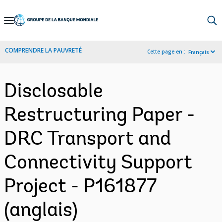
Skip
to
Main
COMPRENDRE LA PAUVRETÉ
Cette page en :
Français
Navigation
Disclosable
Restructuring Paper -
DRC Transport and
Connectivity Support
Project - P161877
(anglais)