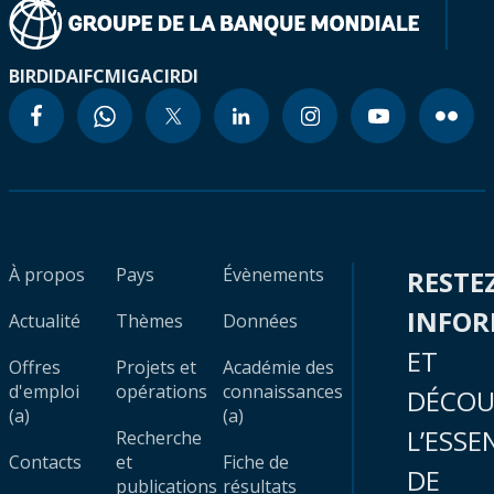
BIRD
IDA
IFC
MIGA
CIRDI
À propos
Pays
Évènements
RESTE
INFO
Actualité
Thèmes
Données
ET
Offres
Projets et
Académie des
d'emploi
opérations
connaissances
DÉCOU
(a)
(a)
L’ESSE
Recherche
Contacts
et
Fiche de
DE
publications
résultats