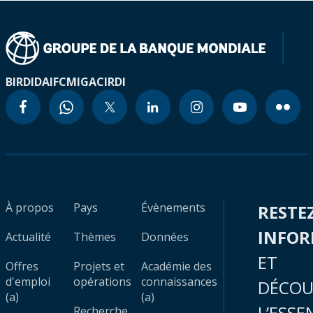
BIRD
IDA
IFC
MIGA
CIRDI
À propos
Pays
Évènements
RESTE
INFO
Actualité
Thèmes
Données
ET
Offres
Projets et
Académie des
d'emploi
opérations
connaissances
DÉCOU
(a)
(a)
L’ESSE
Recherche