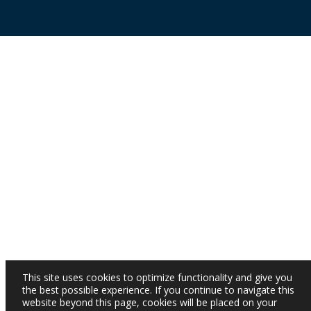
This site uses cookies to optimize functionality and give you
the best possible experience. If you continue to navigate this
website beyond this page, cookies will be placed on your