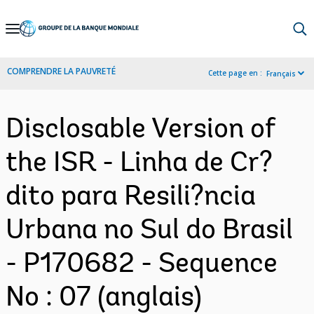
Skip
to
Main
COMPRENDRE LA PAUVRETÉ
Cette page en :
Français
Navigation
Disclosable Version of
the ISR - Linha de Cr?
dito para Resili?ncia
Urbana no Sul do Brasil
- P170682 - Sequence
No : 07 (anglais)