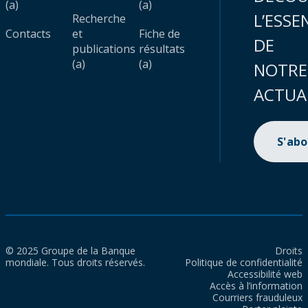
(a)
(a)
L’ESSE
Recherche
Contacts
et
Fiche de
DE
publications
résultats
(a)
(a)
NOTRE
ACTUA
S'ab
© 2025 Groupe de la Banque
Droits
mondiale. Tous droits réservés.
Politique de confidentialité
Accessibilité web
Accès à l’information
Courriers frauduleux