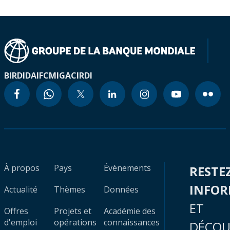
BIRD
IDA
IFC
MIGA
CIRDI
À propos
Pays
Évènements
RESTE
INFO
Actualité
Thèmes
Données
ET
Offres
Projets et
Académie des
d'emploi
opérations
connaissances
DÉCOU