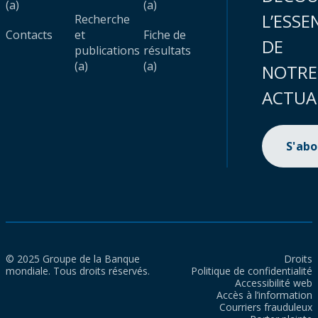
(a)
(a)
L’ESSE
Recherche
Contacts
et
Fiche de
DE
publications
résultats
(a)
(a)
NOTRE
ACTUA
S'ab
© 2025 Groupe de la Banque
Droits
mondiale. Tous droits réservés.
Politique de confidentialité
Accessibilité web
Accès à l’information
Courriers frauduleux