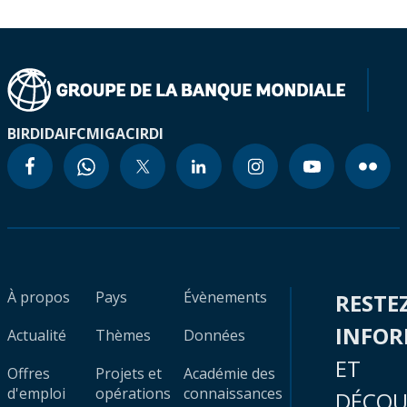
BIRD
IDA
IFC
MIGA
CIRDI
À propos
Pays
Évènements
RESTE
INFO
Actualité
Thèmes
Données
ET
Offres
Projets et
Académie des
d'emploi
opérations
connaissances
DÉCOU