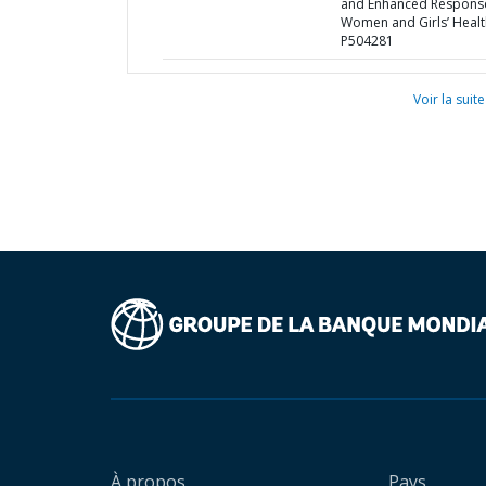
and Enhanced Respons
Women and Girls’ Healt
P504281
Voir la suite
À propos
Pays