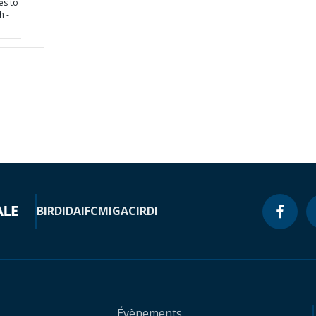
es to
h -
BIRD
IDA
IFC
MIGA
CIRDI
Évènements