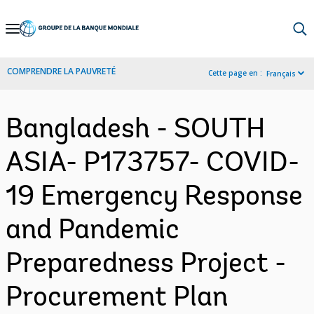
Skip
to
Main
COMPRENDRE LA PAUVRETÉ
Cette page en :
Français
Navigation
Bangladesh - SOUTH
ASIA- P173757- COVID-
19 Emergency Response
and Pandemic
Preparedness Project -
Procurement Plan