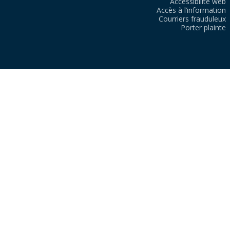
Accessibilité web
Accès à l’information
Courriers frauduleux
Porter plainte