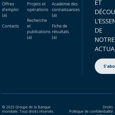
ET
Offres
Projets et
Académie des
d'emploi
opérations
connaissances
DÉCOU
(a)
(a)
L’ESSE
Recherche
Contacts
et
Fiche de
DE
publications
résultats
(a)
(a)
NOTRE
ACTUA
S'ab
© 2025 Groupe de la Banque
Droits
mondiale. Tous droits réservés.
Politique de confidentialité