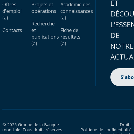
ET
Offres
Projets et
Académie des
d'emploi
opérations
connaissances
DÉCOU
(a)
(a)
L’ESSE
Recherche
Contacts
et
Fiche de
DE
publications
résultats
(a)
(a)
NOTRE
ACTUA
S'ab
© 2025 Groupe de la Banque
Droits
mondiale. Tous droits réservés.
Politique de confidentialité