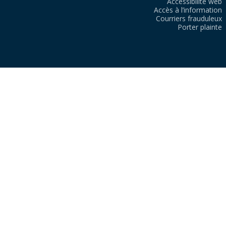
Accessibilité web
Accès à l’information
Courriers frauduleux
Porter plainte