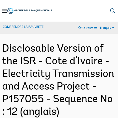
Skip
to
Main
COMPRENDRE LA PAUVRETÉ
Cette page en :
Français
Navigation
Disclosable Version of
the ISR - Cote d'Ivoire -
Electricity Transmission
and Access Project -
P157055 - Sequence No
: 12 (anglais)