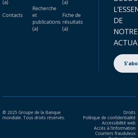
(a)
(a)
L’ESSE
Recherche
Contacts
et
Fiche de
DE
publications
résultats
(a)
(a)
NOTRE
ACTUA
S'ab
© 2025 Groupe de la Banque
Droits
mondiale. Tous droits réservés.
Politique de confidentialité
Accessibilité web
Accès à l’information
Courriers frauduleux