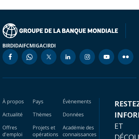
BIRD
IDA
IFC
MIGA
CIRDI
À propos
Pays
Évènements
RESTE
INFO
Actualité
Thèmes
Données
ET
Offres
Projets et
Académie des
d'emploi
opérations
connaissances
DÉCOU