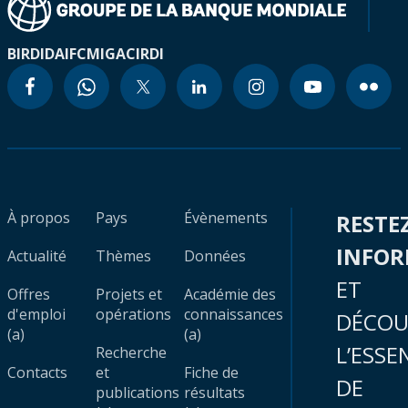
BIRD
IDA
IFC
MIGA
CIRDI
À propos
Pays
Évènements
RESTE
INFO
Actualité
Thèmes
Données
ET
Offres
Projets et
Académie des
d'emploi
opérations
connaissances
DÉCOU
(a)
(a)
L’ESSE
Recherche
Contacts
et
Fiche de
DE
publications
résultats