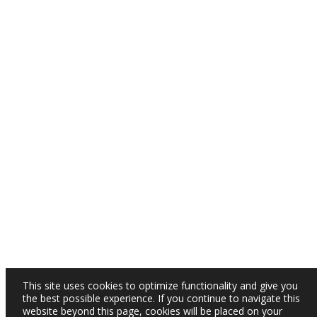
This site uses cookies to optimize functionality and give you
the best possible experience. If you continue to navigate this
website beyond this page, cookies will be placed on your