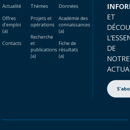
INFO
Actualité
Thèmes
Données
ET
Offres
Projets et
Académie des
d'emploi
opérations
connaissances
DÉCOU
(a)
(a)
L’ESSE
Recherche
Contacts
et
Fiche de
DE
publications
résultats
(a)
(a)
NOTRE
ACTUA
S'ab