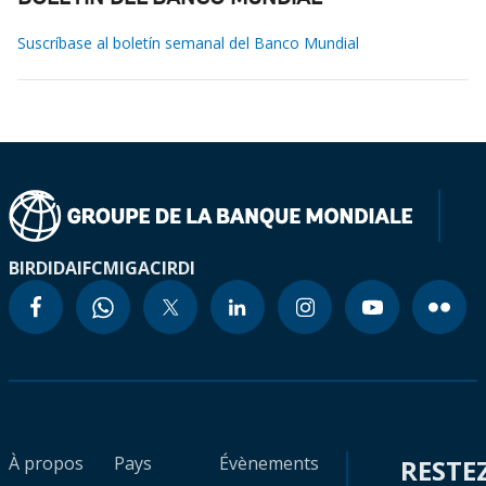
Suscríbase al boletín semanal del Banco Mundial
BIRD
IDA
IFC
MIGA
CIRDI
À propos
Pays
Évènements
RESTE