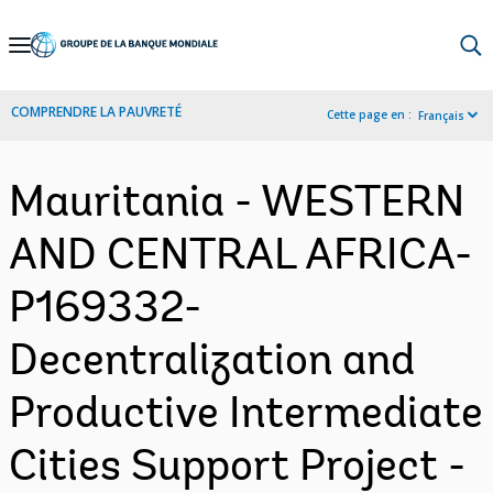
Skip
to
Main
COMPRENDRE LA PAUVRETÉ
Cette page en :
Français
Navigation
Mauritania - WESTERN
AND CENTRAL AFRICA-
P169332-
Decentralization and
Productive Intermediate
Cities Support Project -