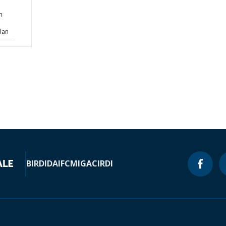
h
lan
BIRD
IDA
IFC
MIGA
CIRDI