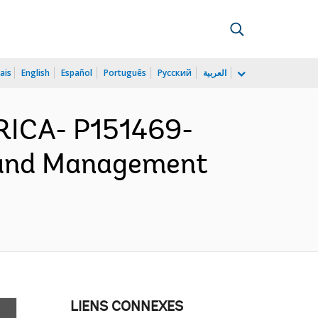
ais
English
Español
Português
Русский
العربية
ICA- P151469-
Land Management
LIENS CONNEXES