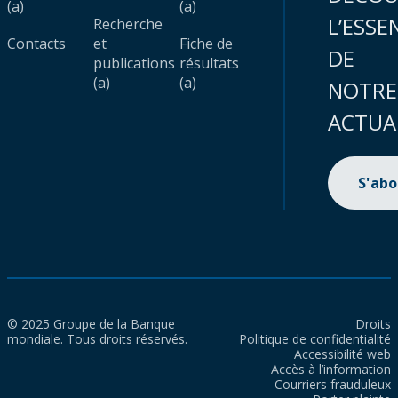
(a)
(a)
L’ESSE
Recherche
Contacts
et
Fiche de
DE
publications
résultats
(a)
(a)
NOTRE
ACTUA
S'ab
© 2025 Groupe de la Banque
Droits
mondiale. Tous droits réservés.
Politique de confidentialité
Accessibilité web
Accès à l’information
Courriers frauduleux