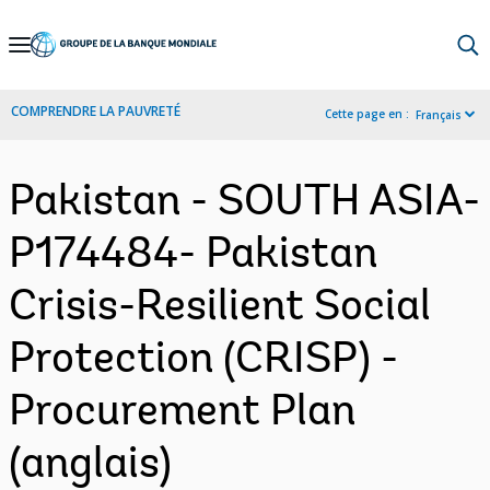
Skip
to
Main
COMPRENDRE LA PAUVRETÉ
Cette page en :
Français
Navigation
Pakistan - SOUTH ASIA-
P174484- Pakistan
Crisis-Resilient Social
Protection (CRISP) -
Procurement Plan
(anglais)