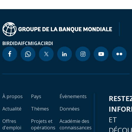
BIRD
IDA
IFC
MIGA
CIRDI
À propos
Pays
Évènements
RESTE
INFO
Actualité
Thèmes
Données
ET
Offres
Projets et
Académie des
d'emploi
opérations
connaissances
DÉCOU