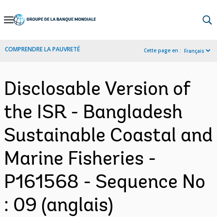
Skip
to
Main
COMPRENDRE LA PAUVRETÉ
Cette page en :
Français
Navigation
Disclosable Version of
the ISR - Bangladesh
Sustainable Coastal and
Marine Fisheries -
P161568 - Sequence No
: 09 (anglais)