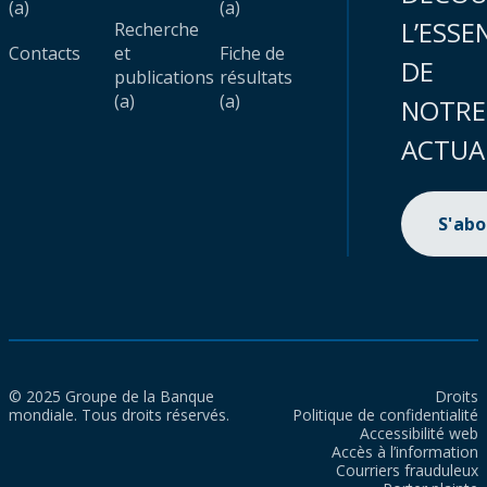
(a)
(a)
L’ESSE
Recherche
Contacts
et
Fiche de
DE
publications
résultats
(a)
(a)
NOTRE
ACTUA
S'ab
© 2025 Groupe de la Banque
Droits
mondiale. Tous droits réservés.
Politique de confidentialité
Accessibilité web
Accès à l’information
Courriers frauduleux