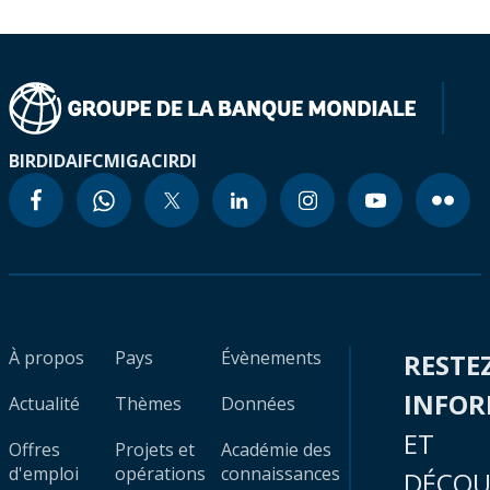
BIRD
IDA
IFC
MIGA
CIRDI
À propos
Pays
Évènements
RESTE
INFO
Actualité
Thèmes
Données
ET
Offres
Projets et
Académie des
d'emploi
opérations
connaissances
DÉCOU