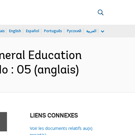
ais
English
Español
Português
Русский
العربية
eneral Education
 : 05 (anglais)
LIENS CONNEXES
Voir les documents relatifs au(x)
projet(s)