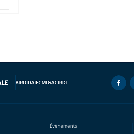
BIRD
IDA
IFC
MIGA
CIRDI
Évènements