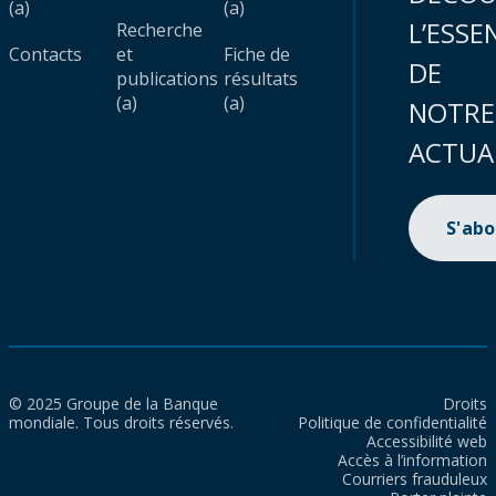
(a)
(a)
L’ESSE
Recherche
Contacts
et
Fiche de
DE
publications
résultats
(a)
(a)
NOTRE
ACTUA
S'ab
© 2025 Groupe de la Banque
Droits
mondiale. Tous droits réservés.
Politique de confidentialité
Accessibilité web
Accès à l’information
Courriers frauduleux