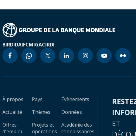
BIRD
IDA
IFC
MIGA
CIRDI
À propos
Pays
Évènements
RESTE
INFO
Actualité
Thèmes
Données
ET
Offres
Projets et
Académie des
d'emploi
opérations
connaissances
DÉCOU