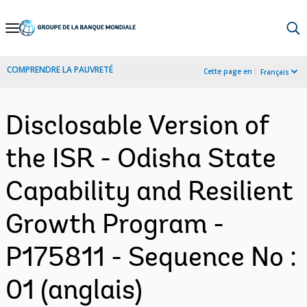
Skip
to
Main
COMPRENDRE LA PAUVRETÉ
Cette page en :
Français
Navigation
Disclosable Version of
the ISR - Odisha State
Capability and Resilient
Growth Program -
P175811 - Sequence No :
01 (anglais)