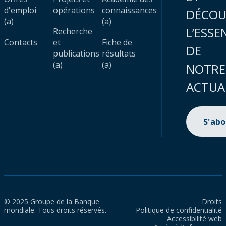
d'emploi
opérations
connaissances
DÉCOU
(a)
(a)
L’ESSE
Recherche
Contacts
et
Fiche de
DE
publications
résultats
(a)
(a)
NOTRE
ACTUA
S'ab
© 2025 Groupe de la Banque
Droits
mondiale. Tous droits réservés.
Politique de confidentialité
Accessibilité web