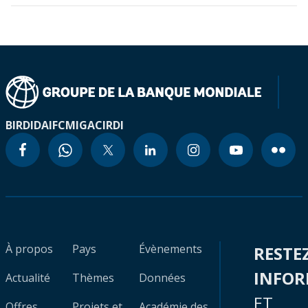
BIRD
IDA
IFC
MIGA
CIRDI
À propos
Pays
Évènements
RESTE
INFO
Actualité
Thèmes
Données
ET
Offres
Projets et
Académie des