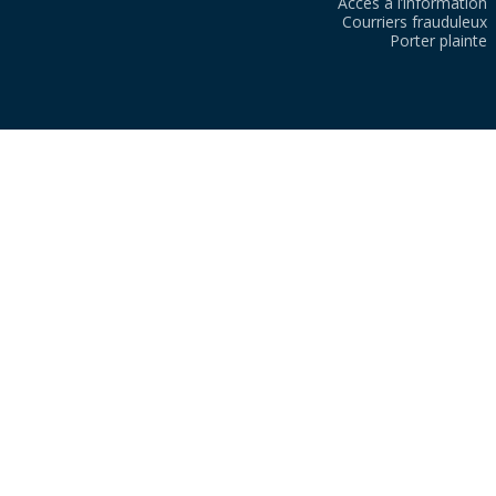
Accès à l’information
Courriers frauduleux
Porter plainte